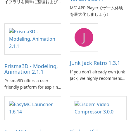
イブラリを簡単に整理および
MSI APP Playerでゲーム体験
管理します。
を最大化しましょう!
J
Junk Jack Retro 1.3.1
Prisma3D - Modeling,
Animation 2.1.1
If you don't already own Junk
Jack, we highly recommend
Prisma3D offers a user-
purchasing it before
friendly platform for aspiring
considering Junk Jack Retro.
3D creators to bring their
This game is where it all
imagination to life. With a
began! Junk Jack Retro,
wide range of tools and
formerly known as Junk Jack,
features, this app allows
now offers widescreen
users to easily design 3D
support.
models and generate