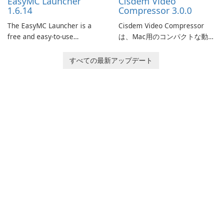
EasyMC Launcher
Cisdem Video
captivating animated scenes.
1.6.14
Compressor 3.0.0
The EasyMC Launcher is a
Cisdem Video Compressor
free and easy-to-use
は、Mac用のコンパクトな動
Minecraft launcher
画圧縮ソフトです。パーセン
developed by EasyMC. It
テージ、ターゲットファイル
すべての最新アップデート
allows Minecraft players to
のサイズ、ファイルのパラメ
quickly and easily access
ータを設定することで、メデ
their favorite servers and
ィアファイルを圧縮し、満足
mods with just a few clicks.
のいく結果を得ることができ
ます。この圧縮ソフトを使用
すると、エンコードモードと
品質を選択し、圧縮結果をプ
レビューできます。また、一
般的な動画とオーディオ形式
に出力したり、制限なしで超
高速で一括して圧縮したりで
きます。高度なエンコードス
キーム及び最高品質の圧縮エ
ンジンにより、こ…