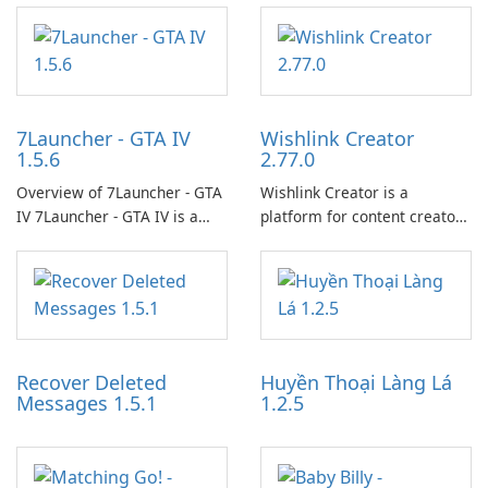
7Launcher - GTA IV
Wishlink Creator
1.5.6
2.77.0
Overview of 7Launcher - GTA
Wishlink Creator is a
IV 7Launcher - GTA IV is a
platform for content creators
specialized software
designed to monetize their
application designed to
work through built-in brand
optimize the gaming
partnerships and integrated
experience for Grand Theft
tools for content distribution
Auto IV.
and audience engagement.
Recover Deleted
Huyền Thoại Làng Lá
Messages 1.5.1
1.2.5