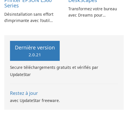
Printer EPSON L360
DeskScapes
Series
Transformez votre bureau
Désinstallation sans effort
avec Dreams pour
d’imprimante avec l’outil
DeskScapes
EPSON L360 Series
Dernière version
2.0.21
Secure téléchargements gratuits et vérifiés par
UpdateStar
Restez à jour
avec UpdateStar freeware.