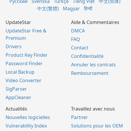
Русский
Svenska
Türkçe
Tiếng Việt
中文(简体)
中文(繁體)
Magyar
हिन्दी
UpdateStar
Aide & Commentaires
UpdateStar Free &
DMCA
Premium
FAQ
Drivers
Contact
Product Key Finder
Confidentialité
Password Finder
Annuler les contrats
Local Backup
Remboursement
Video Converter
SigParser
AppCleaner
Actualités
Travaillez avec nous
Nouvelles logicielles
Partner
Vulnerability Index
Solutions pour les OEM