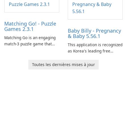
Matching Go! - Puzzle
Games 2.3.1
Baby Billy - Pregnancy
& Baby 5.56.1
Matching Go is an engaging
match-3 puzzle game that
This application is recognized
invites players to join Chloe
as Korea's leading free
and her charming corgi,
platform for pregnancy and
Ollie, on an adventurous
baby tracking, offering
Toutes les dernières mises à jour
journey across diverse
essential healthcare tips and
landscapes.
doctor-approved articles.