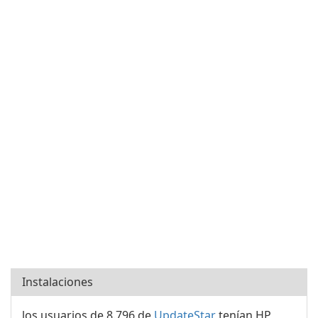
Instalaciones
los usuarios de 8.796 de
UpdateStar
tenían HP