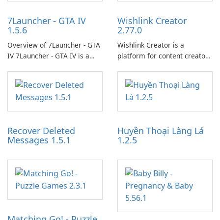
7Launcher - GTA IV
Wishlink Creator
1.5.6
2.77.0
Overview of 7Launcher - GTA
Wishlink Creator is a
IV 7Launcher - GTA IV is a
platform for content creators
specialized software
designed to monetize their
application designed to
work through built-in brand
optimize the gaming
partnerships and integrated
experience for Grand Theft
tools for content distribution
Auto IV.
and audience engagement.
Recover Deleted
Huyền Thoại Làng Lá
Messages 1.5.1
1.2.5
Matching Go! - Puzzle