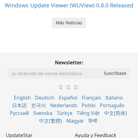
Windows Update Viewer (WUView) 0.8.0 Released
Más Noticias
Newsletter:
English
Deutsch
Español
Français
Italiano
日本語
한국어
Nederlands
Polski
Português
Русский
Svenska
Türkçe
Tiếng Việt
中文(简体)
中文(繁體)
Magyar
हिन्दी
UpdateStar
Ayuda y Feedback