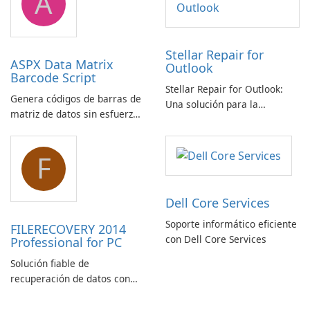
A
Stellar Repair for
ASPX Data Matrix
Outlook
Barcode Script
Stellar Repair for Outlook:
Genera códigos de barras de
Una solución para la
matriz de datos sin esfuerzo
recuperación de correo
con el script de código de
electrónico
barras de matriz de datos
F
ASPX
Dell Core Services
Soporte informático eficiente
FILERECOVERY 2014
con Dell Core Services
Professional for PC
Solución fiable de
recuperación de datos con
características robustas