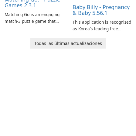
Games 2.3.1
Baby Billy - Pregnancy
& Baby 5.56.1
Matching Go is an engaging
match-3 puzzle game that
This application is recognized
invites players to join Chloe
as Korea's leading free
and her charming corgi,
platform for pregnancy and
Ollie, on an adventurous
baby tracking, offering
Todas las últimas actualizaciones
journey across diverse
essential healthcare tips and
landscapes.
doctor-approved articles.